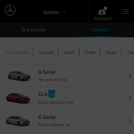
Modeller
Karşılaştır
Öne Çıkanlar
Modeller
Tüm Modeller
Kompakt
Sedan
Estate
Coupé
Cab
A-Serisi
Her günün yıldızı.
CLA
Kendi başına bir sınıf.
C-Serisi
Konfor alanında kal.